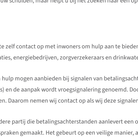
 uw schulden, maar helpt u bij het zoeken naar een op
 zelf contact op met inwoners om hulp aan te bieden 
ies, energiebedrijven, zorgverzekeraars en drinkwate
n hulp mogen aanbieden bij signalen van betalingsach
) en de aanpak wordt vroegsignalering genoemd. Door 
. Daarom nemen wij contact op als wij deze signale
ere partij die betalingsachterstanden aanlevert een
fspraken gemaakt. Het gebeurt op een veilige manier,