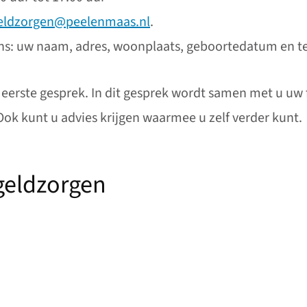
eldzorgen@peelenmaas.nl
.
vens: uw naam, adres, woonplaats, geboortedatum en 
eerste gesprek. In dit gesprek wordt samen met u uw 
ok kunt u advies krijgen waarmee u zelf verder kunt.
geldzorgen
naar een externe website)
ne website)
 gaat naar een externe website)
aat naar een externe website)