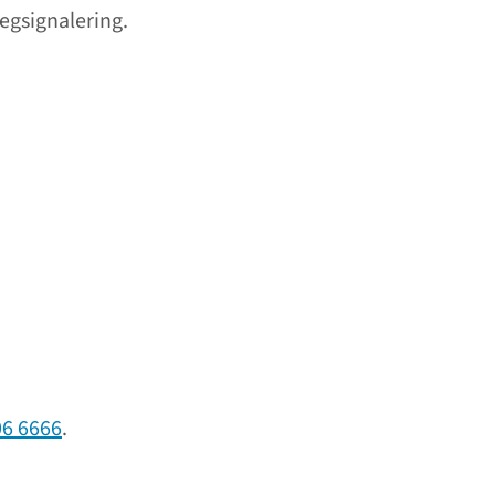
egsignalering.
06 6666
.