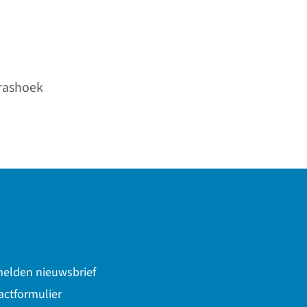
Grashoek
elden nieuwsbrief
actformulier