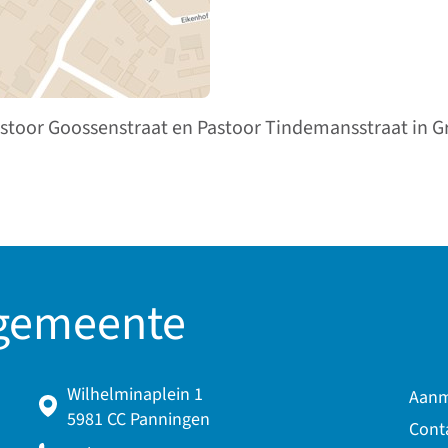
astoor Goossenstraat en Pastoor Tindemansstraat in 
 gemeente
Wilhelminaplein 1
Aanm
5981 CC Panningen
Cont