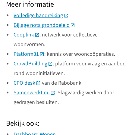
Meer informatie
Volledige handreiking
(Deze link gaat naar een extern
Bijlage nota grondbeleid
(Deze link gaat naar een ext
Cooplink
(Deze link gaat naar een externe website)
: netwerk voor collectieve
woonvormen.
Platform31
(Deze link gaat naar een externe website)
: kennis over wooncoöperaties.
CrowdBuilding
(Deze link gaat naar een externe websi
: platform voor vraag en aanbod
rond wooninitiatieven.
CPO desk
(Deze link gaat naar een externe website)
van de Rabobank
Samenwerkt.nu
(Deze link gaat naar een externe webs
: Slagvaardig werken door
gedragen besluiten.
Bekijk ook:
Dashboard Wonen