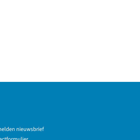
naar een externe website)
elden nieuwsbrief
actformulier