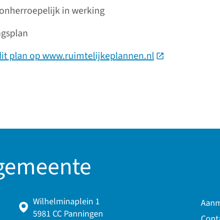
onherroepelijk in werking
ngsplan
dit plan op www.ruimtelijkeplannen.nl
(Deze link gaat 
 gemeente
Wilhelminaplein 1
Aanm
5981 CC Panningen
Cont