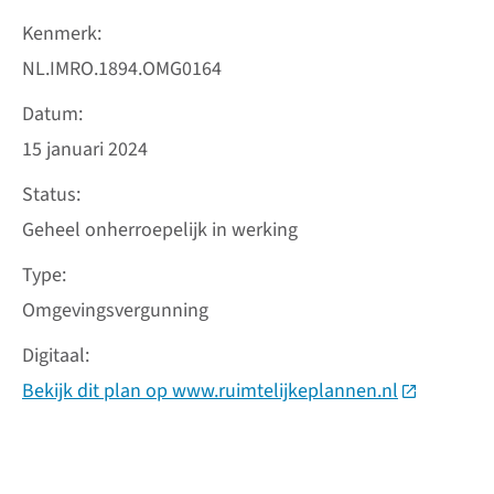
Kenmerk
NL.IMRO.1894.OMG0164
Datum
15 januari 2024
Status
Geheel onherroepelijk in werking
Type
Omgevingsvergunning
Digitaal
Bekijk dit plan op www.ruimtelijkeplannen.nl
(Deze link 