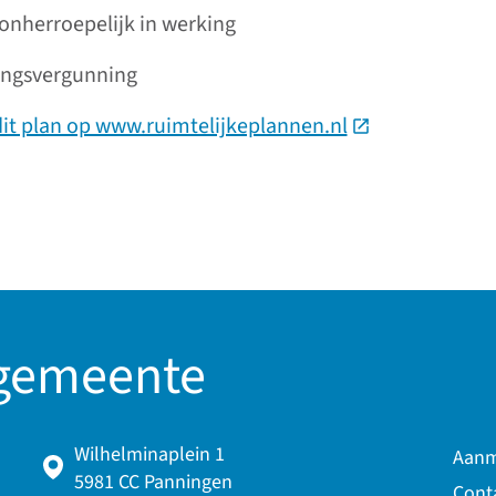
onherroepelijk in werking
ngsvergunning
dit plan op www.ruimtelijkeplannen.nl
(Deze link gaat 
 gemeente
Wilhelminaplein 1
Aanm
5981 CC Panningen
Cont