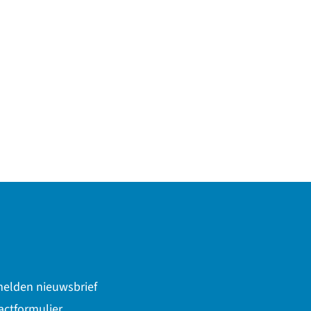
naar een externe website)
elden nieuwsbrief
actformulier