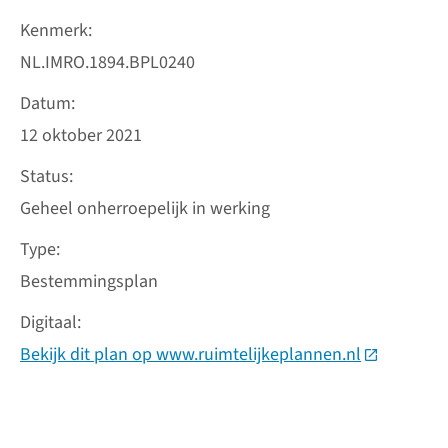
Kenmerk
NL.IMRO.1894.BPL0240
Datum
12 oktober 2021
Status
Geheel onherroepelijk in werking
Type
Bestemmingsplan
Digitaal
Bekijk dit plan op www.ruimtelijkeplannen.nl
(Deze link 