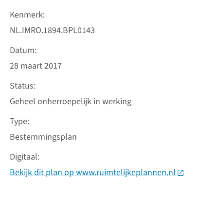
Kenmerk
NL.IMRO.1894.BPL0143
Datum
28 maart 2017
Status
Geheel onherroepelijk in werking
Type
Bestemmingsplan
Digitaal
Bekijk dit plan op www.ruimtelijkeplannen.nl
(Deze link 