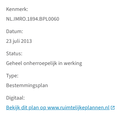
Kenmerk
NL.IMRO.1894.BPL0060
Datum
23 juli 2013
Status
Geheel onherroepelijk in werking
Type
Bestemmingsplan
Digitaal
Bekijk dit plan op www.ruimtelijkeplannen.nl
(Deze link 