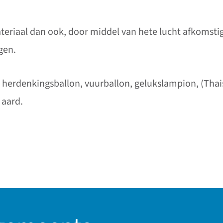
teriaal dan ook, door middel van hete lucht afkomsti
gen.
herdenkingsballon, vuurballon, gelukslampion, (Thai
 aard.
 gaat naar een externe website)