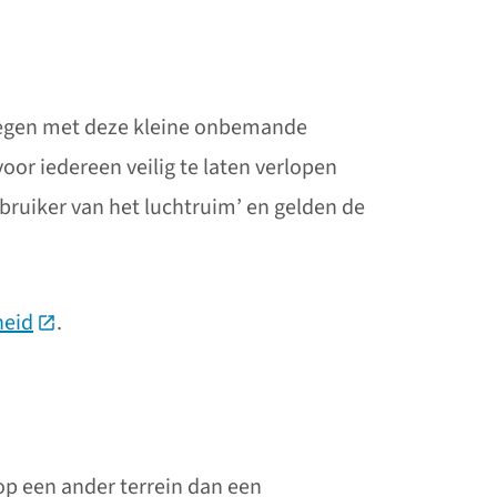
 Vliegen met deze kleine onbemande
oor iedereen veilig te laten verlopen
ebruiker van het luchtruim’ en gelden de
heid
(Deze link gaat naar een externe website)
.
 op een ander terrein dan een