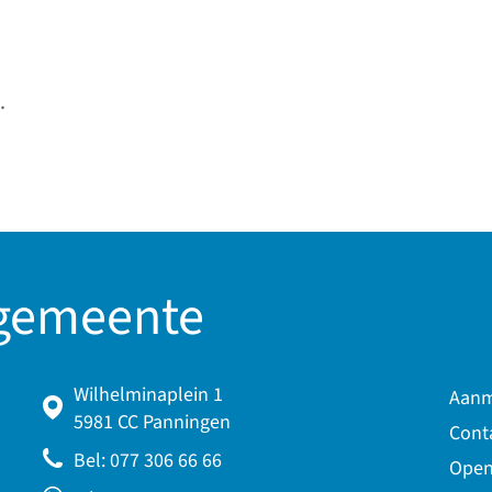
.
 gemeente
Wilhelminaplein 1
Aanm
5981 CC Panningen
Cont
Bel: 077 306 66 66
Open