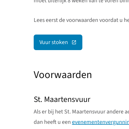
moet uiterlijk 8 weken van te voren binn
Lees eerst de voorwaarden voordat u het
Vuur stoken
(Deze link gaat naar een extern
Voorwaarden
St. Maartensvuur
Als er bij het St. Maartensvuur andere a
dan heeft u een
evenementenvergunni