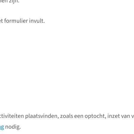
en zijn.
 formulier invult.
e website)
ctiviteiten plaatsvinden, zoals een optocht, inzet van 
ng
nodig.