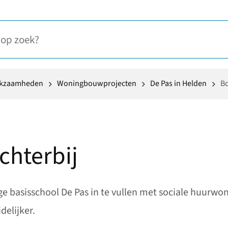
rkzaamheden
Woningbouwprojecten
De Pas in Helden
Bo
hterbij
e basisschool De Pas in te vullen met sociale huurwo
elijker.