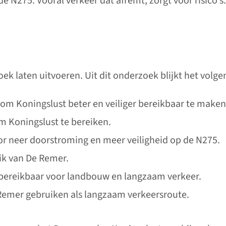
e N275. Vooral verkeer dat afremt, zorgt voor risico's.
k laten uitvoeren. Uit dit onderzoek blijkt het volge
 om Koningslust beter en veiliger bereikbaar te maken
 Koningslust te bereiken.
or neer doorstroming en meer veiligheid op de N275.
ik van De Remer.
s bereikbaar voor landbouw en langzaam verkeer.
Remer gebruiken als langzaam verkeersroute.