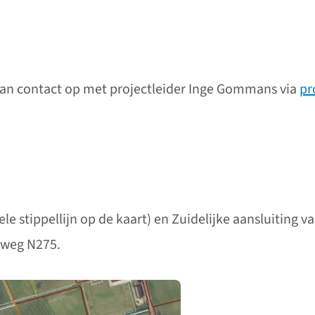
dan contact op met projectleider Inge Gommans via
pr
e stippellijn op de kaart) en Zuidelijke aansluiting v
lweg N275.