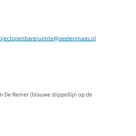
ojectopenbareruimte
@peelenmaas.nl
an De Remer (blauwe stippellijn op de