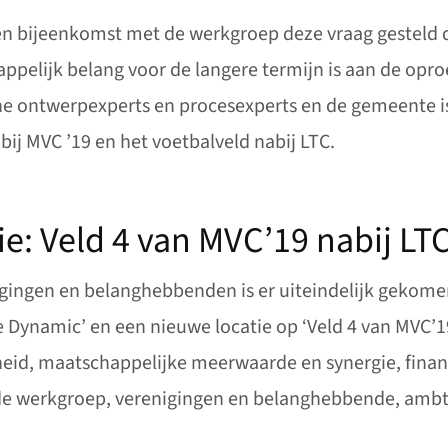
n bijeenkomst met de werkgroep deze vraag gesteld 
pelijk belang voor de langere termijn is aan de opr
e ontwerpexperts en procesexperts en de gemeente is 
bij MVC ’19 en het voetbalveld nabij LTC.
e: Veld 4 van MVC’19 nabij LT
igingen en belanghebbenden is er uiteindelijk gekomen
e Dynamic’ en een nieuwe locatie op ‘Veld 4 van MVC’19,
eid, maatschappelijke meerwaarde en synergie, financ
t de werkgroep, verenigingen en belanghebbende, ambte