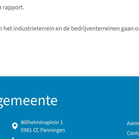
n rapport.
n het industrieterrein en de bedrijventerreinen gaan
 gemeente
Wilhelminaplein 1
Aanm
5981 CC Panningen
Cont