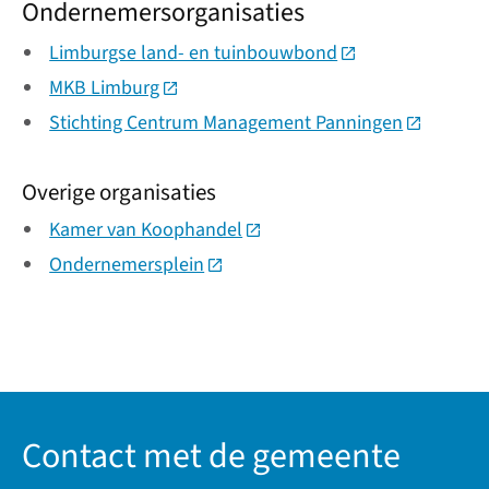
Ondernemersorganisaties
Limburgse land- en tuinbouwbond
(Deze link gaat na
MKB Limburg
(Deze link gaat naar een externe websit
Stichting Centrum Management Panningen
(Deze link
Overige organisaties
Kamer van Koophandel
(Deze link gaat naar een exte
Ondernemersplein
(Deze link gaat naar een externe w
Contact met de gemeente