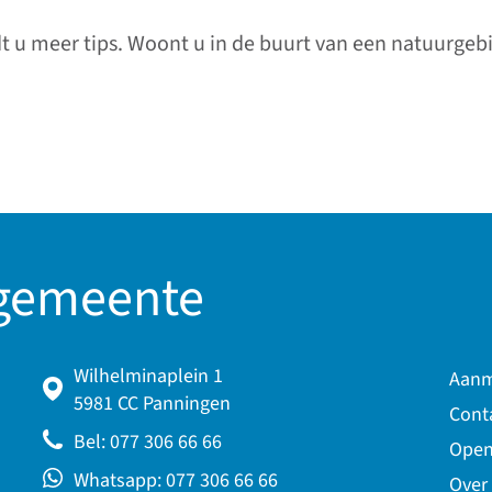
ink gaat naar een externe website)
t u meer tips. Woont u in de buurt van een natuurgebi
 gemeente
Wilhelminaplein 1
Aanm
5981 CC Panningen
Cont
Bel: 077 306 66 66
Open
Whatsapp: 077 306 66 66
Over