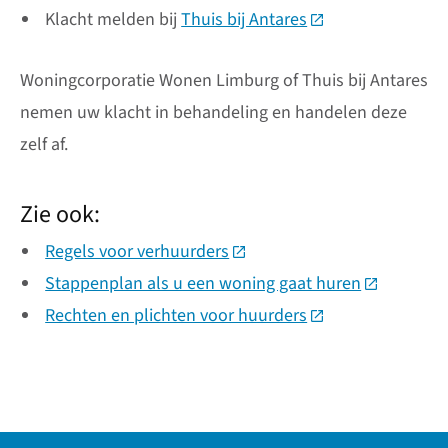
Klacht melden bij
Thuis bij Antares
(Deze link gaat na
Woningcorporatie Wonen Limburg of Thuis bij Antares
nemen uw klacht in behandeling en handelen deze
zelf af.
Zie ook:
Regels voor verhuurders
(Deze link gaat naar een ext
Stappenplan als u een woning gaat huren
(Deze link 
Rechten en plichten voor huurders
(Deze link gaat na